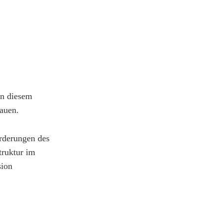
 in diesem
auen.
rderungen des
truktur im
sion