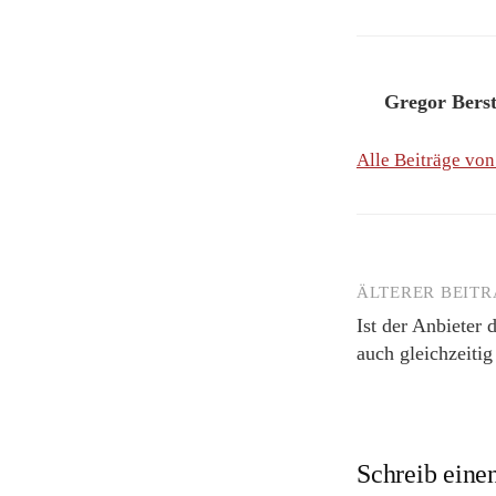
Gregor Bers
Alle Beiträge vo
ÄLTERER BEIT
Beitrags-
Ist der Anbieter 
Navigation
auch gleichzeitig
Schreib ein