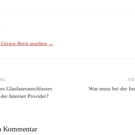
t
n Gregor Berst ansehen →
RAG
NE
des Glasfaseranschlusses
Was muss bei der Ins
 der Internet Provider?
en Kommentar