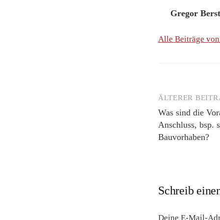
Gregor Bers
Alle Beiträge vo
ÄLTERER BEIT
Beitrags-
Was sind die Vor
Navigation
Anschluss, bsp. s
Bauvorhaben?
Schreib ein
Deine E-Mail-Adre