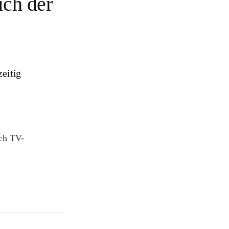
uch der
zeitig
uch TV-