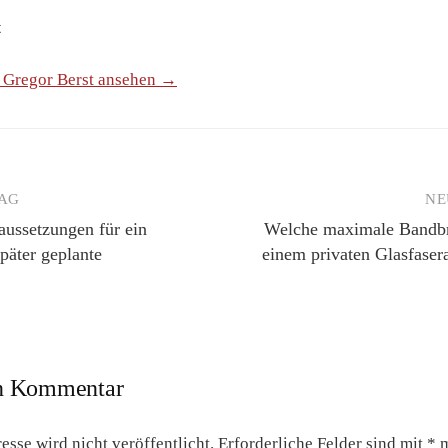
t
n Gregor Berst ansehen →
RAG
NE
aussetzungen für ein
Welche maximale Bandbre
päter geplante
einem privaten Glasfase
en Kommentar
sse wird nicht veröffentlicht.
Erforderliche Felder sind mit
*
m